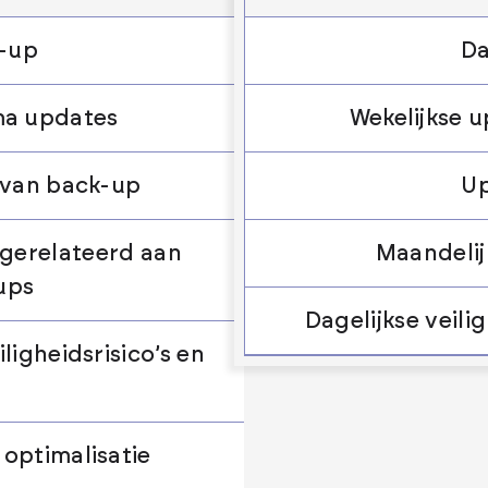
k-up
Da
ma updates
Wekelijkse 
 van back-up
Up
gerelateerd aan
Maandelij
ups
Dagelijkse veil
igheidsrisico’s en
optimalisatie