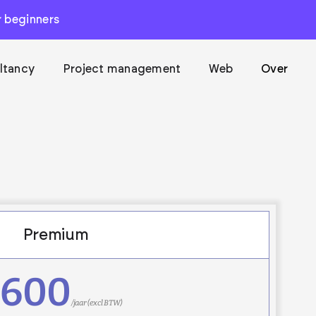
or beginners
ltancy
Project management
Web
Over
Premium
600
/jaar (excl BTW)