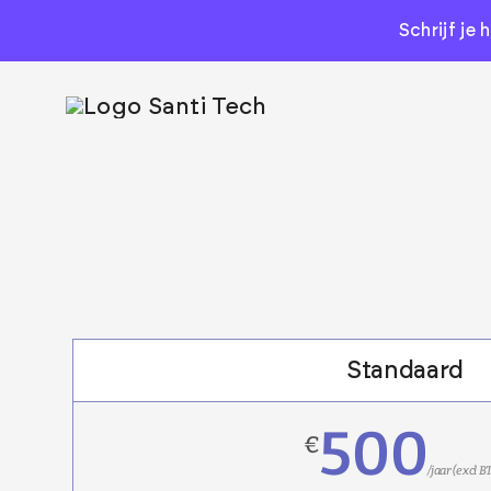
Skip
Schrijf je 
to
content
Standaard
500
€
/jaar (excl 